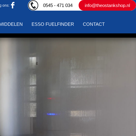
0545 - 471 034
info@theostankshop.nl
g ons:
MIDDELEN
ESSO FUELFINDER
CONTACT