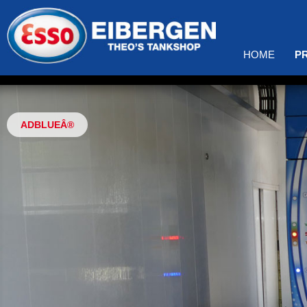
HOME
P
ADBLUEÂ®